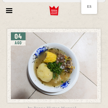
ES
04
AGO